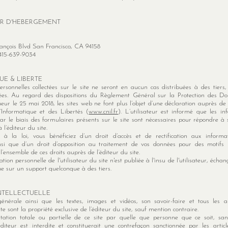
R D'HEBERGEMENT​
ançois Blvd San Francisco, CA 94158
 415-639-9034
E & LIBERTE​
rsonnelles collectées sur le site ne seront en aucun cas distribuées à des tiers,
êtées. Au regard des dispositions du Règlement Général sur la Protection des 
ueur le 25 mai 2018, les sites web ne font plus l’objet d’une déclaration auprès d
’Informatique et des Libertés (
www.cnil.fr
). L’utilisateur est informé que les in
 le biais des formulaires présents sur le site sont nécessaires pour répondre 
 l’éditeur du site.
à la loi, vous bénéficiez d’un droit d’accès et de rectification aux informa
nsi que d’un droit d’opposition au traitement de vos données pour des motifs 
l’ensemble de ces droits auprès de l’éditeur du site.
ion personnelle de l'utilisateur du site n'est publiée à l'insu de l'utilisateur, échan
e sur un support quelconque à des tiers.
NTELLECTUELLE​
énérale ainsi que les textes, images et vidéos, son savoir-faire et tous les 
te sont la propriété exclusive de l’éditeur du site, sauf mention contraire.
tation totale ou partielle de ce site par quelle que personne que ce soit, sans
éditeur est interdite et constituerait une contrefaçon sanctionnée par les artic