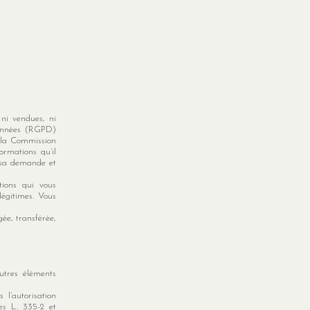
 ni vendues, ni
Données (RGPD)
e la Commission
formations qu’il
à sa demande et
tions qui vous
légitimes. Vous
gée, transférée,
autres éléments
 l’autorisation
les L. 335-2 et