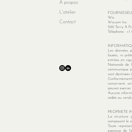
À propos
L'atelier
FOURNISSEU
Wix
Contact
Wix.com Inc.
500 Terry A Fr
Téléphone : +1
INFORMATIQU
Les données pe
louées, ni pr
entrées en vig
Nationale de l
communique par
sont destinées à
Conformément 
concernent, ai
pouvez exercer 
Aucune informat
cédée ou vendu
PROPRIETE I
La structure g
composant le si
Toute représen
expresse de l’