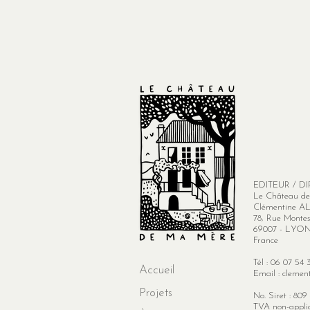
EDITEUR / D
Le Château d
Clémentine A
78, Rue Monte
69007 - LYO
France
Tél :
06 07 54 
Accueil
Email :
clemen
Projets
No. Siret : 80
​​​​TVA non-app