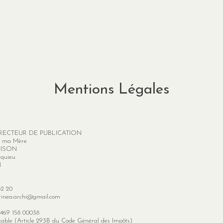
Mentions Légales
IRECTEUR DE PUBLICATION​
e ma Mère
LISON
squieu
N
32 20
tinea.archi@gmail.com
9 469 158 00038
licable (Article 293B du Code Général des Impôts)